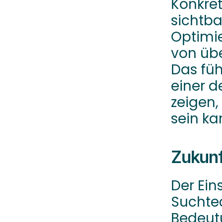
Konkret
sichtba
Optimie
von übe
Das füh
einer d
zeigen,
sein ka
Zukunf
Der Ein
Suchtec
Bedeutu