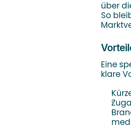
über di
So blei
Marktv
Vortei
Eine sp
klare V
Kürz
Zuga
Bran
medi