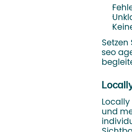
Fehl
Unkl
Kein
Setzen 
seo agen
begleit
Locall
Locally
und med
individ
Sichtba