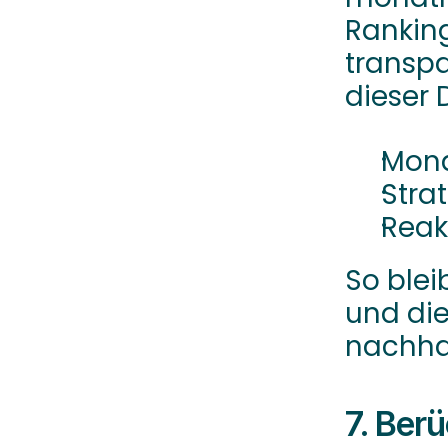
Rankin
transpa
dieser
Mona
Strat
Reak
So blei
und die
nachhal
7. Berü