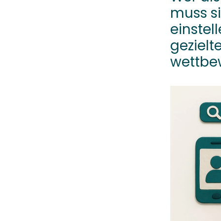
muss si
einstell
gezielt
wettbew