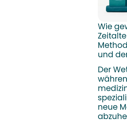
Wie gew
Zeitalt
Methode
und den
Der We
währen
medizin
spezial
neue Mö
abzuhe