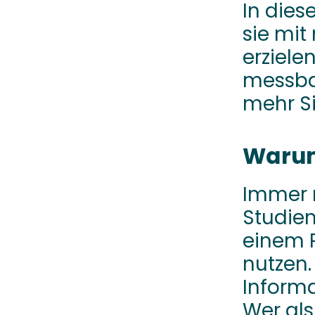
In dies
sie mit
erziele
messbar
mehr Si
Warum 
Immer m
Studien
einem P
nutzen.
Informa
Wer als