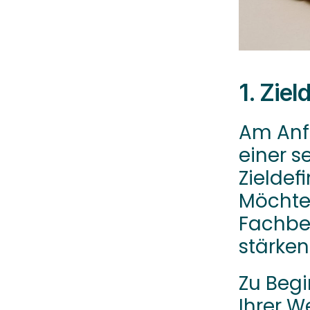
1. Zie
Am Anf
einer s
Zieldefi
Möchten
Fachber
stärken
Zu Begi
Ihrer W