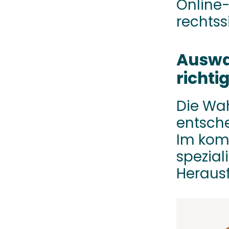
Online-
rechtss
Auswa
richti
Die Wah
entsche
Im kom
spezial
Herausf