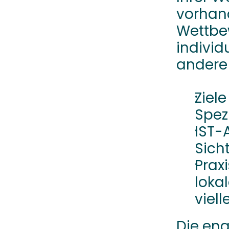
vorhan
Wettbew
individ
andere 
Ziele
Spez
IST-
Sich
Prax
lokal
viel
Die eng