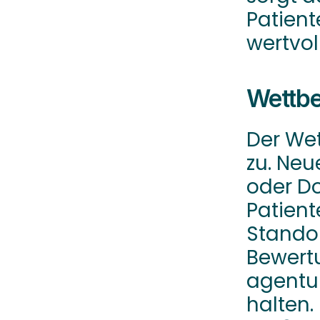
Patiente
wertvol
Wettbe
Der We
zu. Neu
oder Do
Patient
Standor
Bewertu
agentur
halten.