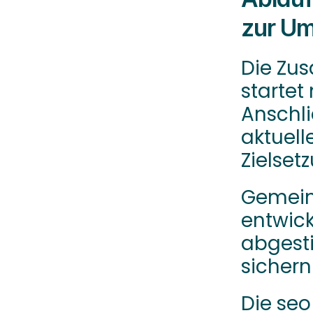
zur U
Die Zus
startet
Anschli
aktuell
Zielset
Gemein
entwick
abgest
sichern
Die seo