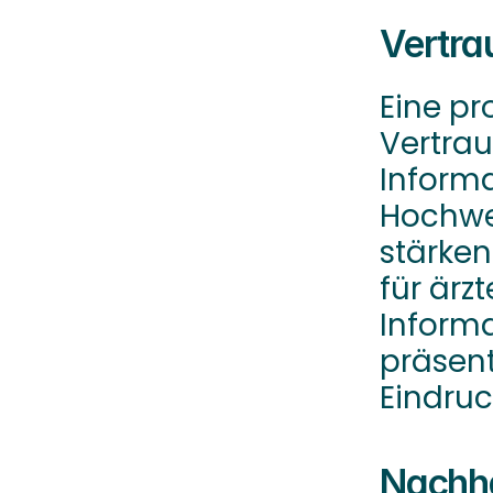
Vertra
Eine pr
Vertrau
Informa
Hochwer
stärken
für ärzt
Informa
präsent
Eindruc
Nachha