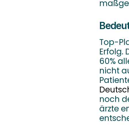
maßgeb
Bedeut
Top-Pla
Erfolg.
60% all
nicht au
Patient
Deutsc
noch de
ärzte en
entsch