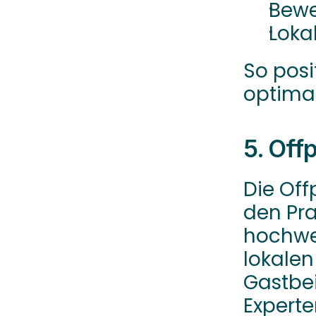
Bewe
Loka
So posit
optimal
5. Off
Die Off
den Pra
hochwer
lokalen
Gastbei
Experte