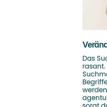
Veränd
Das Suc
rasant.
Suchmas
Begriff
werden 
agentur
sorgt d