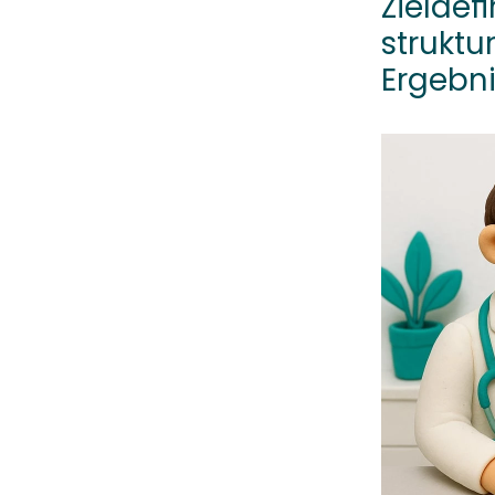
Zieldef
struktu
Ergebni