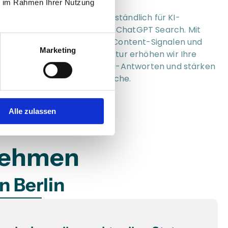
ie im Rahmen Ihrer Nutzung
ir machen Ihre Website verständlich für KI-
Systeme wie Google SGE und ChatGPT Search. Mit 
trukturierten Daten, klaren Content-Signalen und 
Marketing
iner optimierten Seitenstruktur erhöhen wir Ihre 
ichtbarkeit in generativen KI-Antworten und stärken 
hre Position in der lokalen Suche.
Alle zulassen
rnehmen
n Berlin