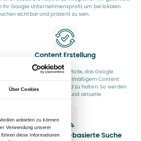
n Ihr Google Unternehmensprofil, um bei lokalen 
uchen sichtbar und präsent zu sein.
Content Erstellung
s spielt eine entscheidende Rolle, das Google 
Unternehmensprofil mit regelmäßigem Content 
tets auf dem neuesten Stand zu halten. So werden 
Über Cookies
otenziellen Kunden genaue und aktuelle 
Informationen geboten.
 Medien anbieten zu können
hrer Verwendung unserer
Optimierung für KI-basierte Suche
 führen diese Informationen