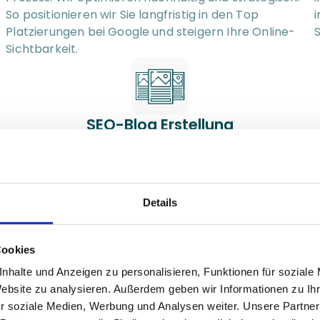
So positionieren wir Sie langfristig in den Top 
i
Platzierungen bei Google und steigern Ihre Online-
S
Sichtbarkeit.
SEO-Blog Erstellung
Mit gezielten, individuellen Inhalten positionieren wir 
E
 
Sie als Branchenexperten und stärken Ihre lokale 
Präsenz durch regelmäßige, SEO-relevante Beiträge 
s
Details
und Bilder mit integrierten Metadaten.
p
Cookies
nhalte und Anzeigen zu personalisieren, Funktionen für soziale
Website zu analysieren. Außerdem geben wir Informationen zu I
Website Erstellung & optimierung
r soziale Medien, Werbung und Analysen weiter. Unsere Partner