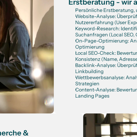
Erstberatung - wir 
Persönliche Erstberatung, 
Website-Analyse: Überprüf
Nutzererfahrung (User Exp
Keyword-Research: Identifik
Suchanfragen (Local SEO, 
On-Page-Optimierung: Anal
Optimierung
Local SEO-Check: Bewertun
Konsistenz (Name, Adress
Backlink-Analyse: Überprüfu
Linkbuilding
Wettbewerbsanalyse: Analy
Strategien
Content-Analyse: Bewertung
Landing Pages
erche & 