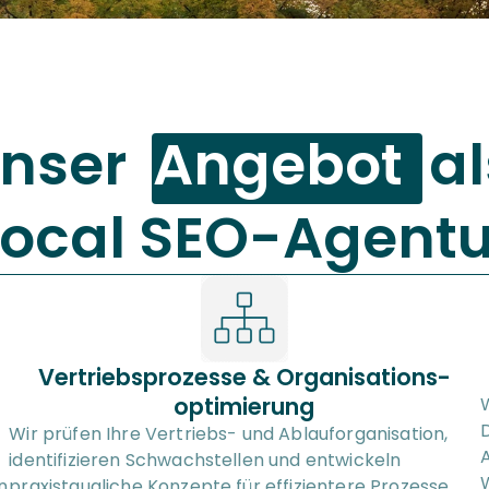
nser  
Angebot
  al
Local SEO-Agentu
Vertriebsprozesse & Organisations-
optimierung
W
D
Wir prüfen Ihre Vertriebs- und Ablauforganisation, 
A
identifizieren Schwachstellen und entwickeln 
 
praxistaugliche Konzepte für effizientere Prozesse, 