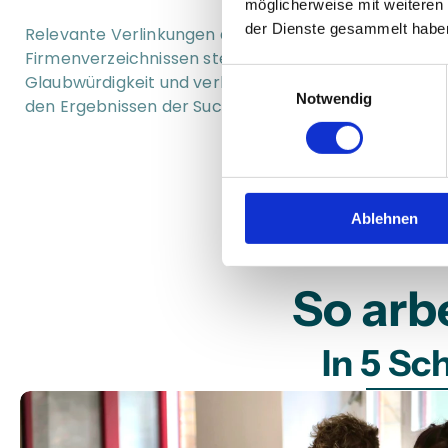
möglicherweise mit weiteren
der Dienste gesammelt habe
Relevante Verlinkungen aus der Region in qualitativen
Firmenverzeichnissen steigern online Ihre 
Einwilligungsauswahl
Glaubwürdigkeit und verbessern Ihre Platzierung in 
Notwendig
den Ergebnissen der Suchmaschinen.
Ablehnen
So arb
In 5 Sc