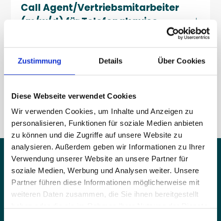
Call Agent/Vertriebsmitarbeiter 
(m/w/d) für Telefonakquise - 
Remote (Teilzeit/Vollzeit)
Zustimmung
Details
Über Cookies
Content Bearbeitung und 
Kundensupport (m/w/d) in Berlin 
(Teilzeit/Vollzeit)
Diese Webseite verwendet Cookies
Wir verwenden Cookies, um Inhalte und Anzeigen zu
personalisieren, Funktionen für soziale Medien anbieten
zu können und die Zugriffe auf unsere Website zu
analysieren. Außerdem geben wir Informationen zu Ihrer
Verwendung unserer Website an unsere Partner für
Agentur
soziale Medien, Werbung und Analysen weiter. Unsere
Partner führen diese Informationen möglicherweise mit
Home
weiteren Daten zusammen, die Sie ihnen bereitgestellt
Stadt
haben oder die sie im Rahmen Ihrer Nutzung der Dienste
Blog
gesammelt haben.
Einwilligungsauswahl