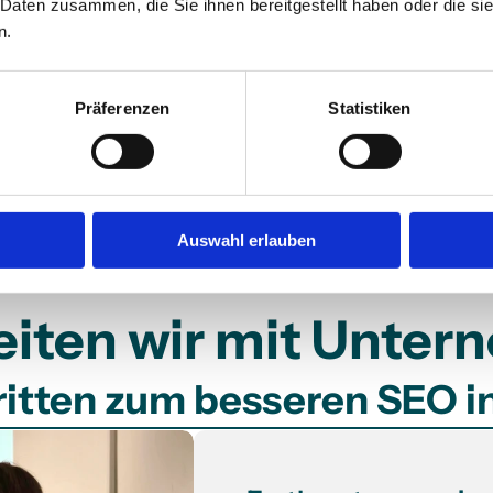
 Daten zusammen, die Sie ihnen bereitgestellt haben oder die s
n.
 
Wir erstellen und optimieren Ihre Website, sodass sie 
W
Ihr Unternehmen individuell widerspiegelt und 
Google-optimiert ist, um in den Suchergebnissen eine 
s
Präferenzen
Statistiken
bessere Sichtbarkeit zu erreichen.
e
S
I
Auswahl erlauben
eiten wir mit Unte
ritten zum besseren SEO i