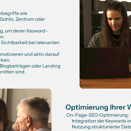
egriffe wie 
Gohlis, Zentrum oder 
ig, um deren Keyword-
en.
Sichtbarkeit bei relevanten 
otivieren und aktiv darauf 
rken.
Blogbeiträgen oder Landing 
nitten sind
Optimierung Ihrer W
 On-Page-SEO-Optimierung:
Integration der Keywords i
Nutzung strukturierter Dat