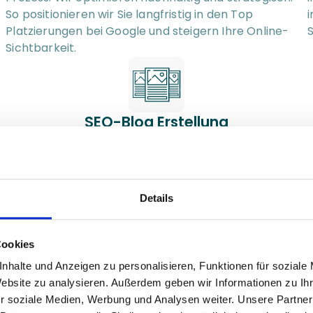
So positionieren wir Sie langfristig in den Top 
i
Platzierungen bei Google und steigern Ihre Online-
S
Sichtbarkeit.
SEO-Blog Erstellung
Mit gezielten, individuellen Inhalten positionieren wir 
E
 
Sie als Branchenexperten und stärken Ihre lokale 
Präsenz durch regelmäßige, SEO-relevante Beiträge 
s
Details
und Bilder mit integrierten Metadaten.
p
Cookies
nhalte und Anzeigen zu personalisieren, Funktionen für soziale
Website zu analysieren. Außerdem geben wir Informationen zu I
Website Erstellung & optimierung
r soziale Medien, Werbung und Analysen weiter. Unsere Partner