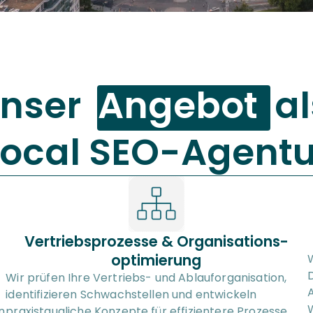
nser  
Angebot
  al
Local SEO-Agentu
Vertriebsprozesse & Organisations-
optimierung
W
D
Wir prüfen Ihre Vertriebs- und Ablauforganisation, 
A
identifizieren Schwachstellen und entwickeln 
 
praxistaugliche Konzepte für effizientere Prozesse, 