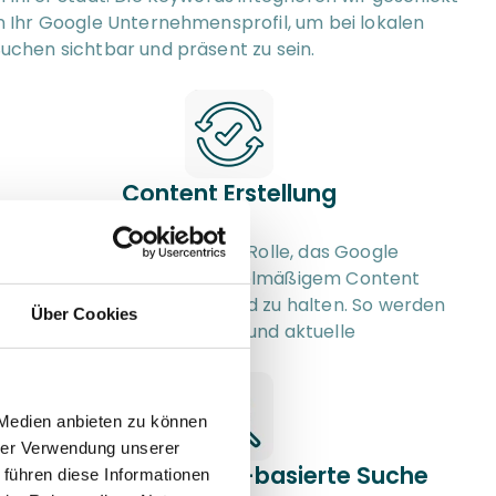
n Ihr Google Unternehmensprofil, um bei lokalen 
uchen sichtbar und präsent zu sein.
Content Erstellung
s spielt eine entscheidende Rolle, das Google 
Unternehmensprofil mit regelmäßigem Content 
tets auf dem neuesten Stand zu halten. So werden 
Über Cookies
otenziellen Kunden genaue und aktuelle 
Informationen geboten.
 Medien anbieten zu können
hrer Verwendung unserer
Optimierung für KI-basierte Suche
 führen diese Informationen