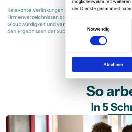
möglicherweise mit weiteren
der Dienste gesammelt habe
Relevante Verlinkungen aus der Region in qualitativen
Firmenverzeichnissen steigern online Ihre 
Einwilligungsauswahl
Glaubwürdigkeit und verbessern Ihre Platzierung in 
Notwendig
den Ergebnissen der Suchmaschinen.
Ablehnen
So arb
In 5 Sch