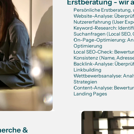
Erstberatung - wir 
Persönliche Erstberatung, 
Website-Analyse: Überprüf
Nutzererfahrung (User Exp
Keyword-Research: Identifik
Suchanfragen (Local SEO, 
On-Page-Optimierung: Anal
Optimierung
Local SEO-Check: Bewertun
Konsistenz (Name, Adress
Backlink-Analyse: Überprüfu
Linkbuilding
Wettbewerbsanalyse: Analy
Strategien
Content-Analyse: Bewertung
Landing Pages
erche & 