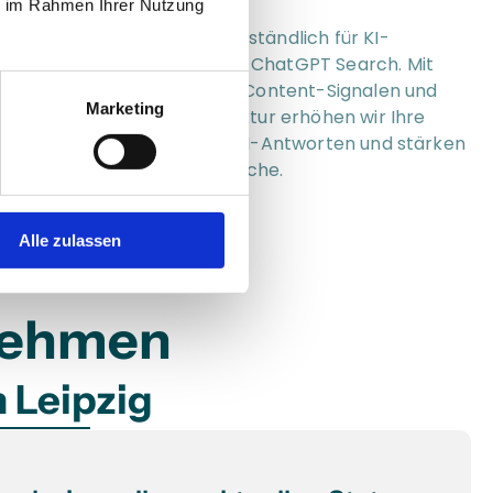
ie im Rahmen Ihrer Nutzung
ir machen Ihre Website verständlich für KI-
Systeme wie Google SGE und ChatGPT Search. Mit 
trukturierten Daten, klaren Content-Signalen und 
Marketing
iner optimierten Seitenstruktur erhöhen wir Ihre 
ichtbarkeit in generativen KI-Antworten und stärken 
hre Position in der lokalen Suche.
Alle zulassen
rnehmen
n Leipzig