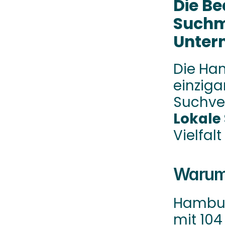
Die Be
Suchm
Unter
Die Han
einziga
Lokale
Vielfal
Warum 
Hamburg
mit 104