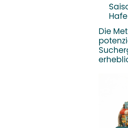
Sais
Hafe
Die Met
potenzi
Sucherg
erhebli