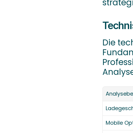
strateg
Techn
Die tec
Fundam
Profess
Analyse
Analysebe
Ladegesch
Mobile Op