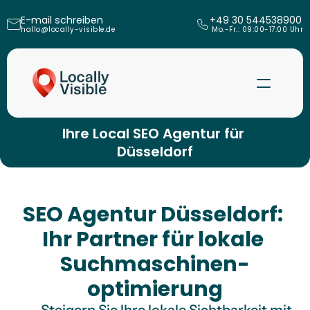
E-mail schreiben
+49 30 544538900
hallo@locally-visible.de
 Mo.-Fr.: 09:00-17:00 Uhr
Ihre Local SEO Agentur für 
Düsseldorf
SEO Agentur Düsseldorf: 
Ihr Partner für lokale 
Suchmaschinen-
Mehr erfahren
optimierung