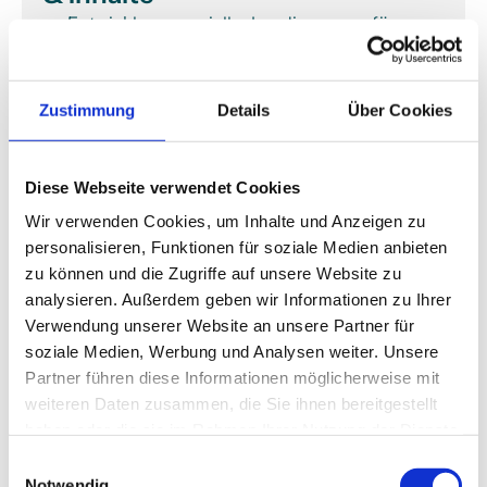
Entwicklung spezieller Landingpages für 
verschiedene Düsseldorfer Stadtteile, zum 
Beispiel Oberkassel, Pempelfort, Bilk, Flingern 
und Unterbilk.
Erstellung suchmaschinenoptimierter Inhalte 
Zustimmung
Details
Über Cookies
mit passenden lokalen Keywords.
Aufbau regionaler Autorität durch relevante 
standortbezogene Inhalte, die Ihre 
Diese Webseite verwendet Cookies
Sichtbarkeit in Düsseldorf nachhaltig erhöhen.
Wir verwenden Cookies, um Inhalte und Anzeigen zu
personalisieren, Funktionen für soziale Medien anbieten
zu können und die Zugriffe auf unsere Website zu
analysieren. Außerdem geben wir Informationen zu Ihrer
Verwendung unserer Website an unsere Partner für
soziale Medien, Werbung und Analysen weiter. Unsere
Partner führen diese Informationen möglicherweise mit
weiteren Daten zusammen, die Sie ihnen bereitgestellt
haben oder die sie im Rahmen Ihrer Nutzung der Dienste
gesammelt haben.
Einwilligungsauswahl
Notwendig