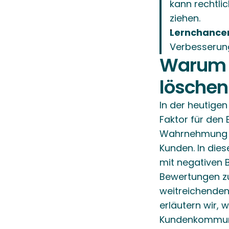
kann rechtli
ziehen.
Lernchance
Verbesserung
Warum 
löschen
In der heutige
Faktor für den 
Wahrnehmung de
Kunden. In die
mit negativen 
Bewertungen zu
weitreichenden
erläutern wir, 
Kundenkommunik