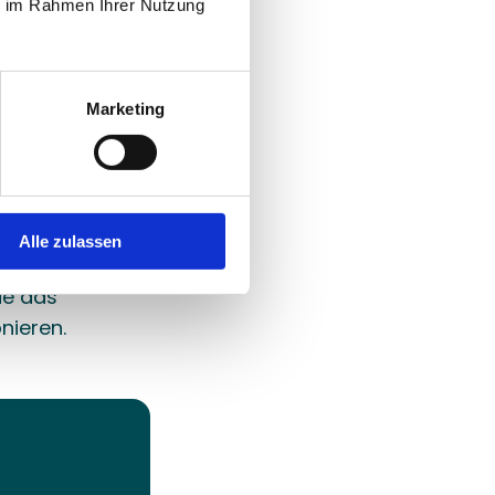
ie im Rahmen Ihrer Nutzung
 oder zu 
istungen oder 
r 
Marketing
rungen zeigen 
ich 
h außen, 
ck als 
Alle zulassen
. Indem Sie 
e das 
nieren.