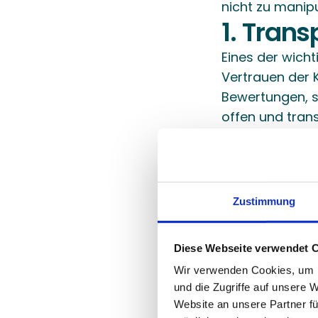
nicht zu manipu
1. Tran
Eines der wicht
Vertrauen der 
Bewertungen, se
offen und trans
der Verbrauche
authentische 
einfach lösche
etwas zu verbe
Zustimmung
das Vertrauen 
aufzubauen.
Diese Webseite verwendet 
Negative Bewer
Wir verwenden Cookies, um I
und die Zugriffe auf unsere 
warum Unterneh
Website an unsere Partner fü
Gelegenheit, di