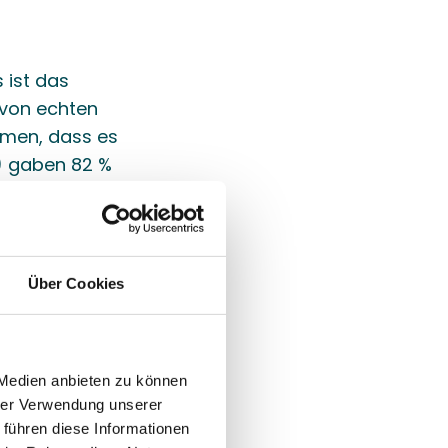
ist das 
von echten 
hmen, dass es 
) gaben 82 % 
 das 
 Bewertungen 
dass sie 
gt dazu bei, 
Über Cookies
gen 
iterer Grund, 
 Medien anbieten zu können
hrer Verwendung unserer
ie wertvolle 
 führen diese Informationen
he Bewertung 