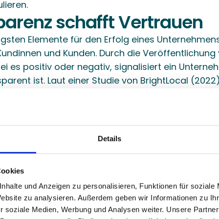
lieren.
sparenz schafft Vertrauen
igsten Elemente für den Erfolg eines Unternehmens 
Kundinnen und Kunden. Durch die Veröffentlichung 
i es positiv oder negativ, signalisiert ein Unterne
parent ist. Laut einer Studie von BrightLocal (2022
r an, dass sie eher bei einem Unternehmen kaufen,
Bewertungen anzeigt. Wenn Unternehmen negative
n oder ändern, könnte dies den Eindruck erwecken, 
rgen haben. Ein ehrlicher Umgang mit Feedback trä
Details
der Kunden zu gewinnen und langfristige Beziehun
Cookies
tungen als Chance zur Verbesserung nutzen, ein we
nhalte und Anzeigen zu personalisieren, Funktionen für soziale
Website zu analysieren. Außerdem geben wir Informationen zu I
men Bewertungen nicht manipulieren sollten, ist d
r soziale Medien, Werbung und Analysen weiter. Unsere Partner
e in negativen Rückmeldungen steckt. Jede kritisc