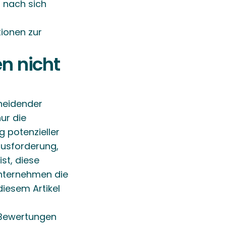
 nach sich 
ionen zur 
 nicht 
heidender 
r die 
potenzieller 
usforderung, 
t, diese 
nternehmen die 
esem Artikel 
 Bewertungen 